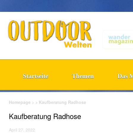
-->
OutdoorWelten
Startseite
Themen
Das 
Homepage
>
>
Kaufberatung Radhose
Kaufberatung Radhose
April 27, 2022