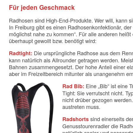
Für jeden Geschmack
Radhosen sind High-End-Produkte. Wer will, kann si
In Freiburg gibt es einen Radhosenkonfektionär, de
möglichst nahe zu kommen“. Für alle anderen heißt
überhaupt gewollt bzw. benötigt wird:
Die ursprüngliche Radhose aus dem Rennr
Radtight:
kann natürlich als Allrounder getragen werden. Meis
Bahnen zusammengesetzt. Der hohe Anteil einer elas
aber im Freizeitbereich mitunter als unangenehm em
Eine „Bib“ ist eine 
Rad Bib:
Tight: Sie verrutscht nicht. Ty
nicht drüber gezogen werden.
austreten muss.
sind einerseits de
Radshorts
Genusstourenradler die Radh
natürlich cooler und passend