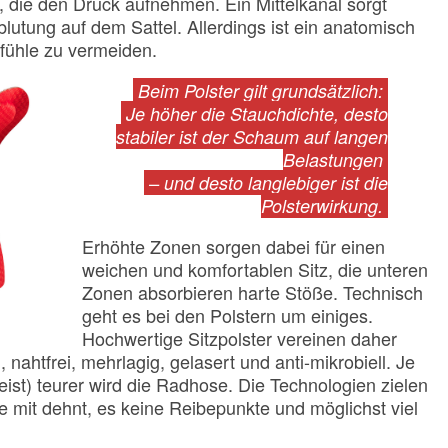
l, die den Druck aufnehmen. Ein Mittelkanal sorgt
blutung auf dem Sattel. Allerdings ist ein anatomisch
fühle zu vermeiden.
Beim Polster gilt grundsätzlich:
Je höher die Stauchdichte, desto
stabiler ist der Schaum auf langen
Belastungen
– und desto langlebiger ist die
Polsterwirkung.
Erhöhte Zonen sorgen dabei für einen
weichen und komfortablen Sitz, die unteren
Zonen absorbieren harte Stöße. Technisch
geht es bei den Polstern um einiges.
Hochwertige Sitzpolster vereinen daher
 nahtfrei, mehrlagig, gelasert und anti-mikrobiell. Je
ist) teurer wird die Radhose. Die Technologien zielen
e mit dehnt, es keine Reibepunkte und möglichst viel