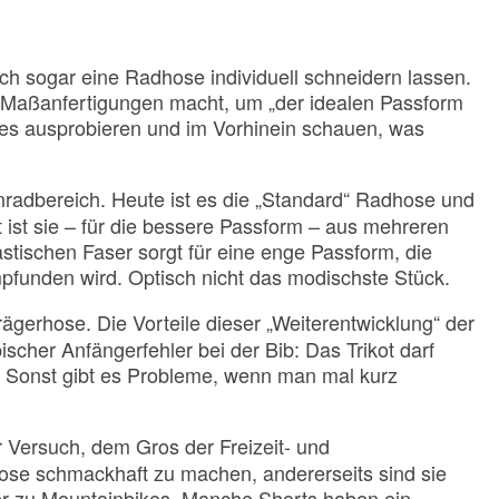
ch sogar eine Radhose individuell schneidern lassen.
r Maßanfertigungen macht, um „der idealen Passform
 es ausprobieren und im Vorhinein schauen, was
adbereich. Heute ist es die „Standard“ Radhose und
t ist sie – für die bessere Passform – aus mehreren
tischen Faser sorgt für eine enge Passform, die
pfunden wird. Optisch nicht das modischste Stück.
Trägerhose. Die Vorteile dieser „Weiterentwicklung“ der
pischer Anfängerfehler bei der Bib: Das Trikot darf
 Sonst gibt es Probleme, wenn man mal kurz
r Versuch, dem Gros der Freizeit- und
ose schmackhaft zu machen, andererseits sind sie
er zu Mountainbikes. Manche Shorts haben ein