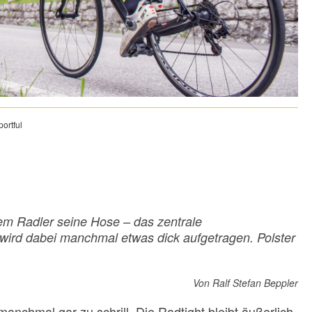
ortful
m Radler seine Hose – das zentrale
wird dabei manchmal etwas dick aufgetragen. Polster
Von Ralf Stefan Beppler
 manchmal gar zu schrill. Die Radtight bleibt äußerlich,