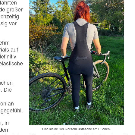
lfahrten
rde großer
chzeitig
sig vor
nehm
ials auf
finitiv
elastische
ichen
. Die
ion an
agegefühl.
, in
rden
Eine kleine Reißverschlusstasche am Rücken.