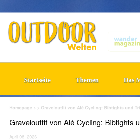
-->
OutdoorWelten
Startseite
Themen
Das 
Homepage
>
>
Graveloutfit von Alé Cycling: Bibtights und Tr
Graveloutfit von Alé Cycling: Bibtights 
April 08, 2026