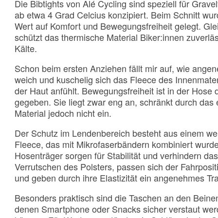
Die Bibtights von Alé Cycling sind speziell für Grave
ab etwa 4 Grad Celcius konzipiert. Beim Schnitt wu
Wert auf Komfort und Bewegungsfreiheit gelegt. Glei
schützt das thermische Material Biker:innen zuverläs
Kälte.
Schon beim ersten Anziehen fällt mir auf, wie ange
weich und kuschelig sich das Fleece des Innenmater
der Haut anfühlt. Bewegungsfreiheit ist in der Hose de
gegeben. Sie liegt zwar eng an, schränkt durch das 
Material jedoch nicht ein.
Der Schutz im Lendenbereich besteht aus einem we
Fleece, das mit Mikrofaserbändern kombiniert wurde
Hosenträger sorgen für Stabilität und verhindern das
Verrutschen des Polsters, passen sich der Fahrposit
und geben durch ihre Elastizität ein angenehmes Tr
Besonders praktisch sind die Taschen an den Beinen
denen Smartphone oder Snacks sicher verstaut we