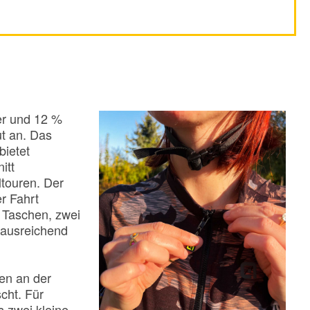
er und 12 %
t an. Das
bietet
itt
ltouren. Der
r Fahrt
f Taschen, zwei
 ausreichend
en an der
scht. Für
s zwei kleine