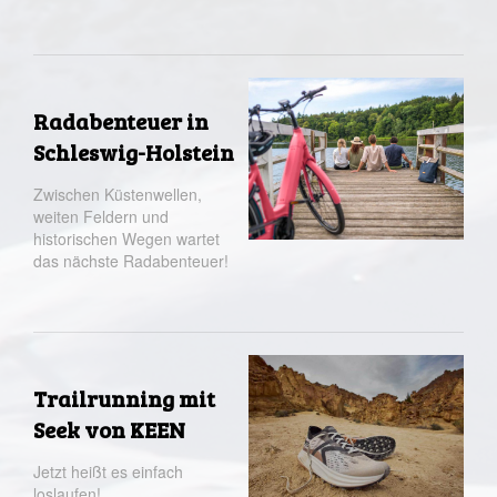
Radabenteuer in
Schleswig-Holstein
Zwischen Küstenwellen,
weiten Feldern und
historischen Wegen wartet
das nächste Radabenteuer!
Trailrunning mit
Seek von KEEN
Jetzt heißt es einfach
loslaufen!