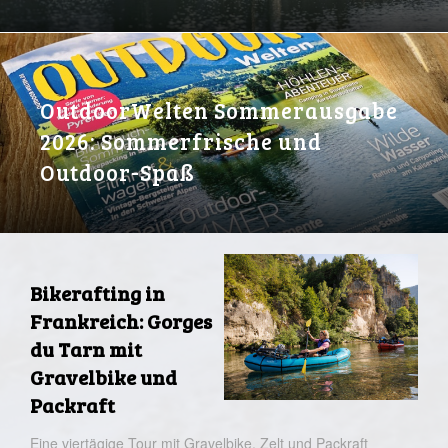
OutdoorWelten Sommerausgabe
2026: Sommerfrische und
Outdoor-Spaß
Bikerafting in
Frankreich: Gorges
du Tarn mit
Gravelbike und
Packraft
Eine viertägige Tour mit Gravelbike, Zelt und Packraft