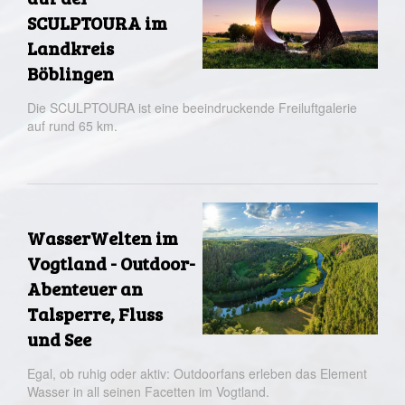
SCULPTOURA im
Landkreis
Böblingen
Die SCULPTOURA ist eine beeindru­ckende Freiluftgalerie
auf rund 65 km.
WasserWelten im
Vogtland - Outdoor-
Abenteuer an
Talsperre, Fluss
und See
Egal, ob ruhig oder aktiv: Outdoorfans erleben das Element
Wasser in all seinen Facetten im Vogtland.