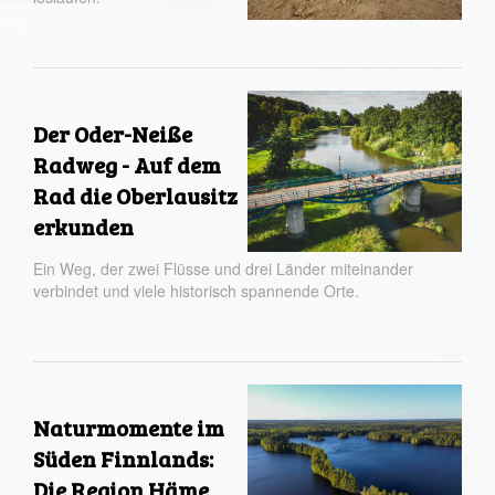
Der Oder-Neiße
Radweg - Auf dem
Rad die Oberlausitz
erkunden
Ein Weg, der zwei Flüsse und drei Länder miteinander
verbindet und viele historisch spannende Orte.
Naturmomente im
Süden Finnlands:
Die Region Häme